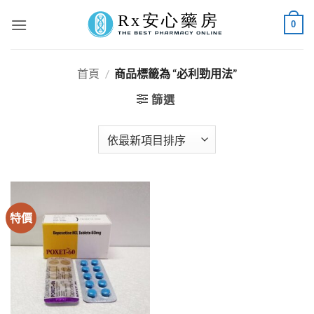
Skip
0
to
content
首頁
/
商品標籤為 “必利勁用法”
篩選
特價