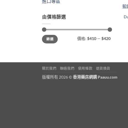
進口專區
藍
由價格篩選
Da
最
最
價格:
$410
—
$420
篩選
低
高
價
價
格
格
關於我們
聯絡我們
使用條款
退貨換貨
版權所有 2026 ©
香港藥房網購 Paauu.com