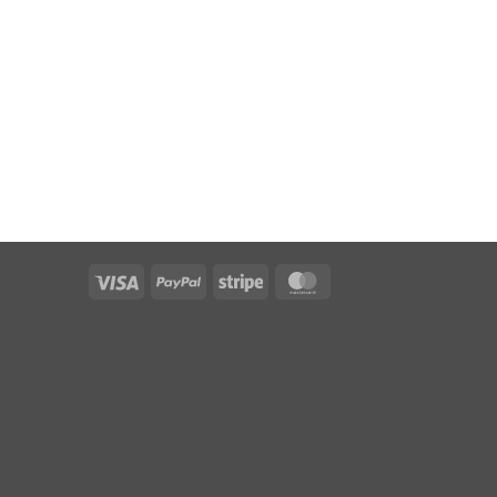
Visa
PayPal
Stripe
MasterCard