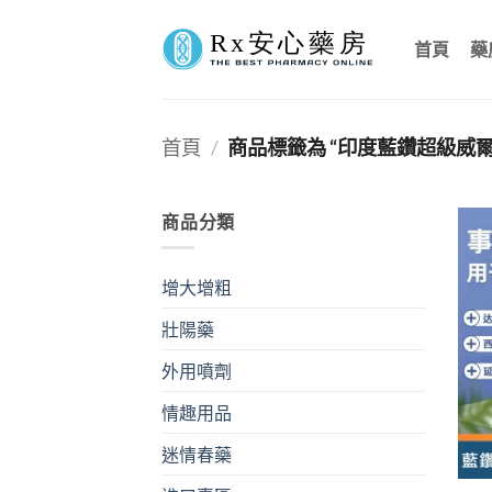
Skip
to
首頁
藥
content
首頁
/
商品標籤為 “印度藍鑽超級威
商品分類
增大增粗
壯陽藥
外用噴劑
情趣用品
迷情春藥