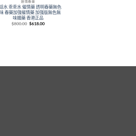
迷情春藥
話水 乖乖水 催情藥 透明春藥無色
味 春藥加强催情藥 加强版無色無
味媚藥 香港正品
Original
Current
$
800.00
$
618.00
price
price
was:
is:
$800.00.
$618.00.