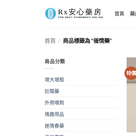
Skip
to
首頁
藥
content
首頁
/
商品標籤為 “催情藥”
商品分類
特
增大增粗
壯陽藥
外用噴劑
情趣用品
迷情春藥