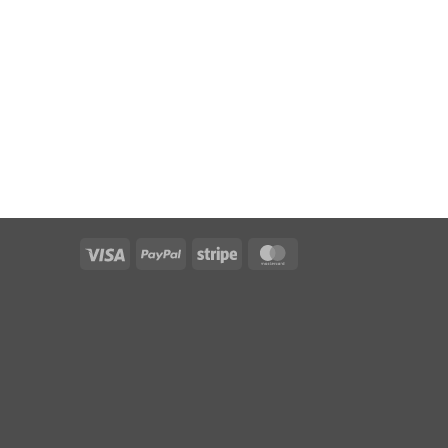
Visa
PayPal
Stripe
MasterCard