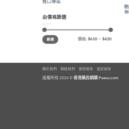
進口專區
聽
無
由價格篩選
最
最
價格:
$610
—
$620
篩選
低
高
價
價
格
格
關於我們
聯絡我們
使用條款
退貨換貨
版權所有 2026 ©
香港藥房網購 Paauu.com