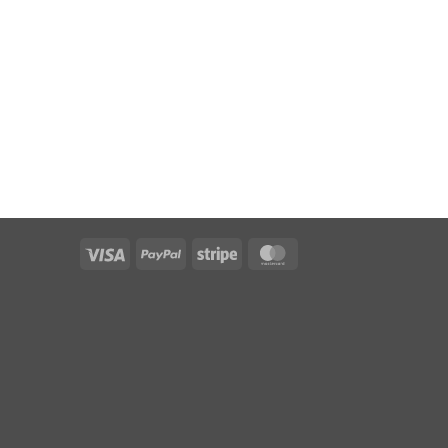
Visa
PayPal
Stripe
MasterCard