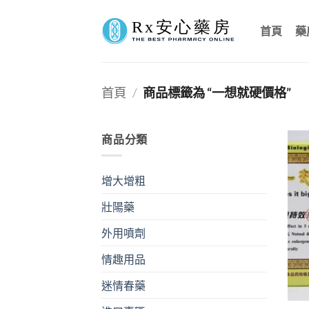
Skip
to
首頁
藥
content
首頁
/
商品標籤為 “一想就硬價格”
商品分類
增大增粗
壯陽藥
外用噴劑
情趣用品
迷情春藥