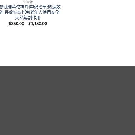
壯陽藥
想就硬華佗神丹|中藥治早洩|速效
勃|長效180小時|老年人使用安全|
天然無副作用
Price
$
350.00
–
$
1,150.00
range:
$350.00
through
$1,150.00