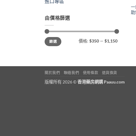
進口專區
一
助
由價格篩選
最
最
價格:
$350
—
$1,150
篩選
低
高
價
價
格
格
關於我們
聯絡我們
使用條款
退貨換貨
版權所有 2026 ©
香港藥房網購 Paauu.com