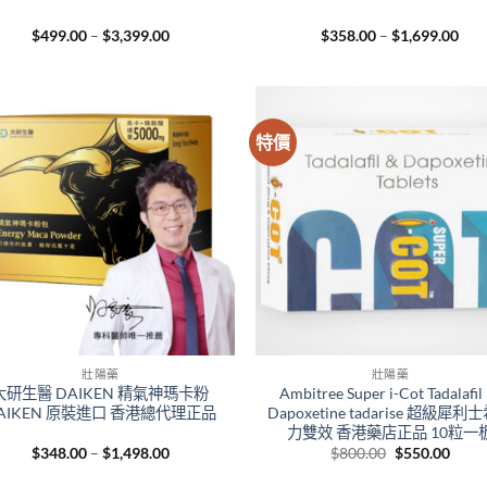
Price
Pric
$
499.00
–
$
3,399.00
$
358.00
–
$
1,699.00
range:
rang
$499.00
$35
through
thr
$3,399.00
$1,
特價
壯陽藥
壯陽藥
大研生醫 DAIKEN 精氣神瑪卡粉
Ambitree Super i-Cot Tadalafi
AIKEN 原裝進口 香港總代理正品
Dapoxetine tadarise 超級犀利
力雙效 香港藥店正品 10粒一
Price
Original
Curr
$
348.00
–
$
1,498.00
$
800.00
$
550.00
range:
price
price
$348.00
was:
is: