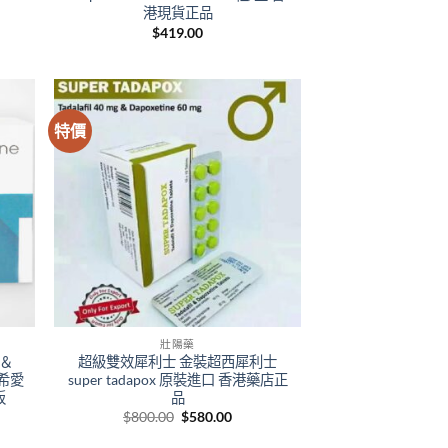
港現貨正品
e
$
419.00
e:
8.00
ough
699.00
特價
壯陽藥
l ＆
超級雙效犀利士 金裝超西犀利士
士希愛
super tadapox 原裝進口 香港藥店正
板
品
ent
Original
Current
$
800.00
$
580.00
price
price
was:
is: