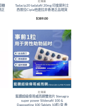
壯陽藥
萄糖
Tadacip20 tadalafil 20mg 印度犀利士
網正
西普拉Cipla他達拉非香港正品現貨
e
$
389.00
e:
9.00
ough
399.00
壯陽藥
藍鑽超級偉哥威而鋼雙效片 Stenagra
super power Sildenafil 100 &
Dapoxetine 100 Tablets 10粒/盒 香