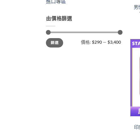
進口專區
男
由價格篩選
最
最
價格:
$290
—
$3,400
篩選
低
高
價
價
格
格
印度