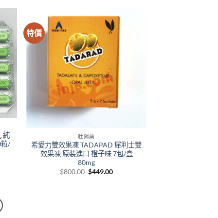
00.
$800.00.
$580.00.
特價
 純
壯陽藥
粒/
希愛力雙效果凍 TADAPAD 犀利士雙
效果凍 原裝進口 橙子味 7包/盒
e
80mg
e:
Original
Current
$
800.00
$
449.00
0.00
price
price
ough
was:
is:
000.00
$800.00.
$449.00.