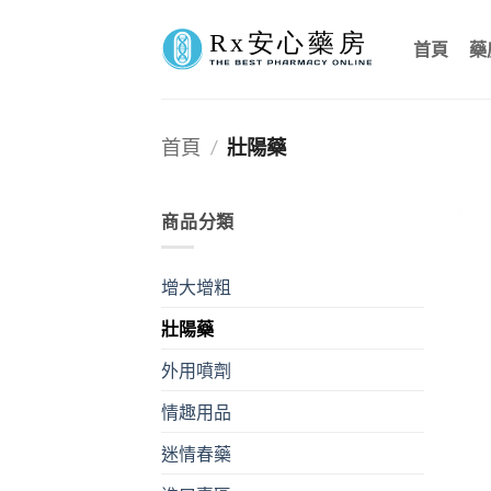
Skip
to
首頁
藥
content
首頁
/
壯陽藥
商品分類
增大增粗
壯陽藥
外用噴劑
情趣用品
迷情春藥