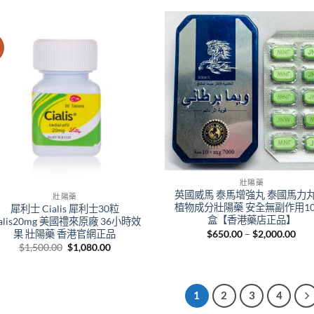
through
$800.00.
$550.
$1,498.00
價
壯陽藥
英國威馬 泰馬增強丸 泰國馬力丸
壯陽藥
植物成分壯陽藥 安全無副作用10
犀利士 Cialis 犀利士30粒
盒【香港藥店正品】
ialis20mg 美國禮來原廠 36小時效
Pric
$
650.00
–
$
2,000.00
果 壯陽藥 香港官網正品
rang
Original
Current
$
1,500.00
$
1,080.00
$65
price
price
thr
was:
is:
$2,
$1,500.00.
$1,080.00.
1
2
3
4