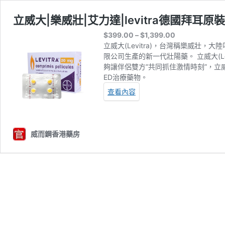
立威大|樂威壯|艾力達|levitra德國拜耳
Price
$
399.00
–
$
1,399.00
range:
立威大
(Levitra)，台灣稱
樂威壯
，大陸
$399.00
限公司生產的新一代壯陽藥。 立威大(Le
through
夠讓伴侶雙方“共同抓住激情時刻”，
$1,399.00
ED治療藥物。
查看內容
威而鋼香港藥房